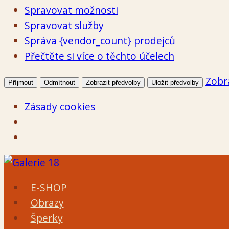
Spravovat možnosti
Spravovat služby
Správa {vendor_count} prodejců
Přečtěte si více o těchto účelech
Zobr
Příjmout
Odmítnout
Zobrazit předvolby
Uložit předvolby
Zásady cookies
Přeskočit
na
E-SHOP
obsah
Obrazy
Šperky