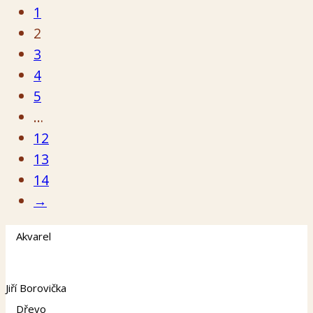
1
2
3
4
5
…
12
13
14
→
Akvarel
Jiří Borovička
Dřevo