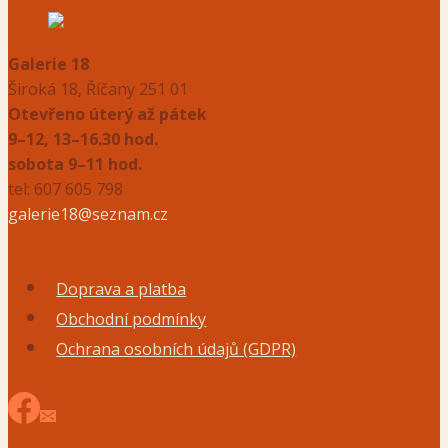
Galerie 18
Široká 18, Říčany 251 01
Otevřeno úterý až pátek
9–12, 13–16.30 hod.
sobota 9–11 hod.
tel: 607 605 798
galerie18@seznam.cz
Doprava a platba
Obchodní podmínky
Ochrana osobních údajů (GDPR)