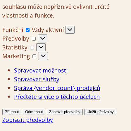
souhlasu může nepříznivě ovlivnit určité
vlastnosti a funkce.
Funkční
Funkční
Vždy aktivní
Předvolby
Předvolby
Statistiky
Statistiky
Marketing
Marketing
Spravovat možnosti
Spravovat služby
Správa {vendor_count} prodejců
Přečtěte si více o těchto účelech
Příjmout
Odmítnout
Zobrazit předvolby
Uložit předvolby
Zobrazit předvolby