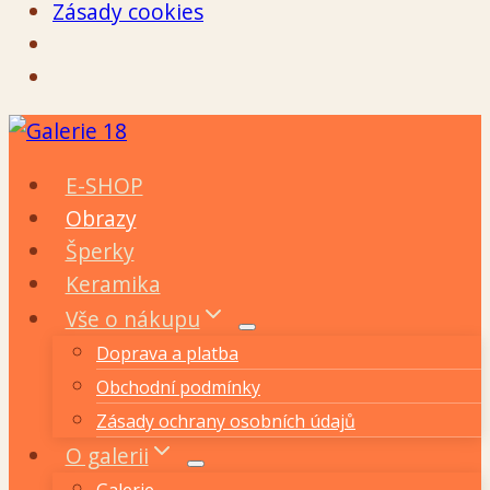
Zásady cookies
Přeskočit
na
E-SHOP
obsah
Obrazy
Šperky
Keramika
Vše o nákupu
Doprava a platba
Obchodní podmínky
Zásady ochrany osobních údajů
O galerii
Galerie