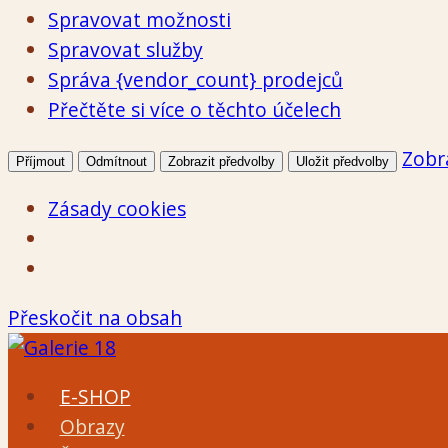
Spravovat možnosti
Spravovat služby
Správa {vendor_count} prodejců
Přečtěte si více o těchto účelech
Zobr
Příjmout
Odmítnout
Zobrazit předvolby
Uložit předvolby
Zásady cookies
Přeskočit na obsah
E-SHOP
Obrazy