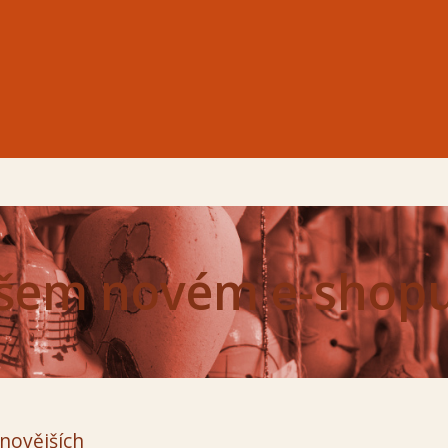
ašem novém e-shopu
novějších