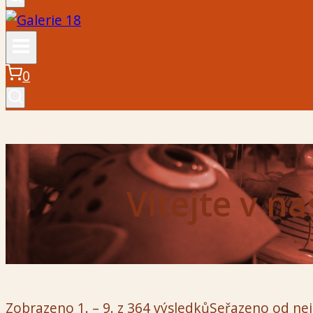
0
Vítejte v n
Zobrazeno 1. – 9. z 364 výsledků
Seřazeno od nej