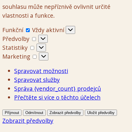
souhlasu může nepříznivě ovlivnit určité
vlastnosti a funkce.
Funkční
Funkční
Vždy aktivní
Předvolby
Předvolby
Statistiky
Statistiky
Marketing
Marketing
Spravovat možnosti
Spravovat služby
Správa {vendor_count} prodejců
Přečtěte si více o těchto účelech
Příjmout
Odmítnout
Zobrazit předvolby
Uložit předvolby
Zobrazit předvolby