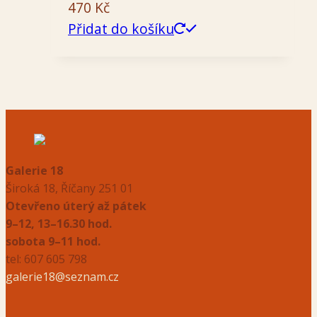
470
Kč
Přidat do košíku
Galerie 18
Široká 18, Říčany 251 01
Otevřeno úterý až pátek
9–12, 13–16.30 hod.
sobota 9–11 hod.
tel: 607 605 798
galerie18@seznam.cz