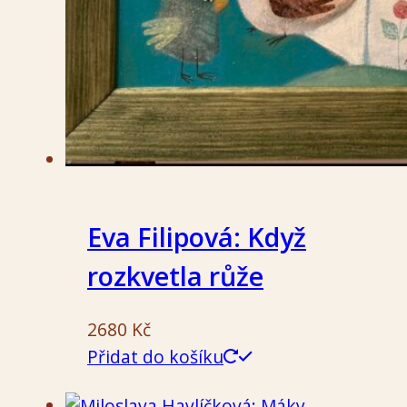
Eva Filipová: Když
rozkvetla růže
2680
Kč
Přidat do košíku