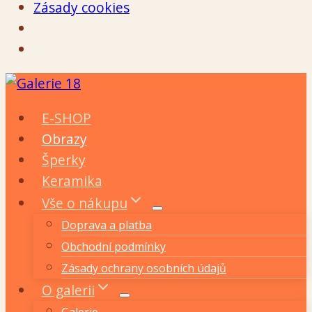
Zásady cookies
Přeskočit
na
E-SHOP
obsah
Obrazy
Šperky
Keramika
Vše o nákupu
Doprava a platba
Obchodní podmínky
Zásady ochrany osobních údajů
O galerii
Galerie