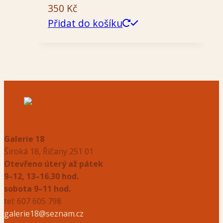
350
Kč
Přidat do košíku
Galerie 18
Široká 18, Říčany 251 01
Otevřeno úterý až pátek
9–12, 13–16.30 hod.
sobota 9–11 hod.
tel: 607 605 798
galerie18@seznam.cz