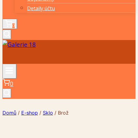
Detaily účtu
0
0
Domů
/
E-shop
/
Sklo
/
Brož