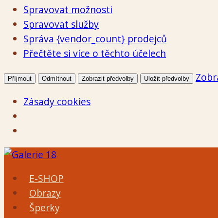
Spravovat možnosti
Spravovat služby
Správa {vendor_count} prodejců
Přečtěte si více o těchto účelech
Zobr
Příjmout
Odmítnout
Zobrazit předvolby
Uložit předvolby
Zásady cookies
Přeskočit
na
E-SHOP
obsah
Obrazy
Šperky