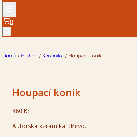
0
Domů
/
E-shop
/
Keramika
/
Houpací koník
Houpací koník
460
Kč
Autorská keramika, dřevo.