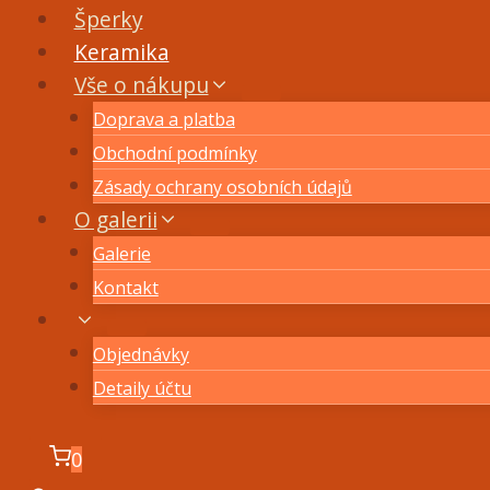
Šperky
Keramika
Vše o nákupu
Doprava a platba
Obchodní podmínky
Zásady ochrany osobních údajů
O galerii
Galerie
Kontakt
Objednávky
Detaily účtu
0