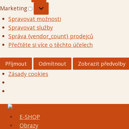
Marketing
Marketing
Spravovat možnosti
Spravovat služby
Správa {vendor_count} prodejců
Přečtěte si více o těchto účelech
Příjmout
Odmítnout
Zobrazit předvolby
Zásady cookies
Přeskočit
na
E-SHOP
obsah
Obrazy