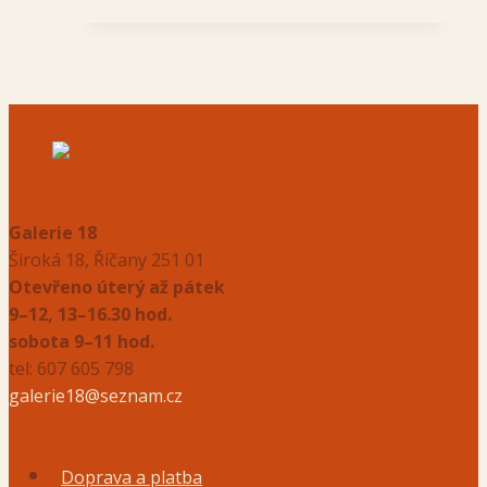
Galerie 18
Široká 18, Říčany 251 01
Otevřeno úterý až pátek
9–12, 13–16.30 hod.
sobota 9–11 hod.
tel: 607 605 798
galerie18@seznam.cz
Doprava a platba