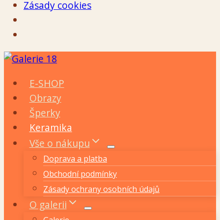
Zásady cookies
Přeskočit
na
E-SHOP
obsah
Obrazy
Šperky
Keramika
Vše o nákupu
Doprava a platba
Obchodní podmínky
Zásady ochrany osobních údajů
O galerii
Galerie