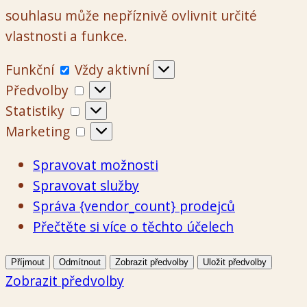
souhlasu může nepříznivě ovlivnit určité
vlastnosti a funkce.
Funkční
Funkční
Vždy aktivní
Předvolby
Předvolby
Statistiky
Statistiky
Marketing
Marketing
Spravovat možnosti
Spravovat služby
Správa {vendor_count} prodejců
Přečtěte si více o těchto účelech
Příjmout
Odmítnout
Zobrazit předvolby
Uložit předvolby
Zobrazit předvolby