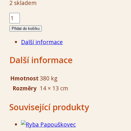
2 skladem
Hrnek
s
Přidat do košíku
růží
Další informace
a
pomněnkami
Další informace
500
ml
Hmotnost
380 kg
množství
Rozměry
14 × 13 cm
Související produkty