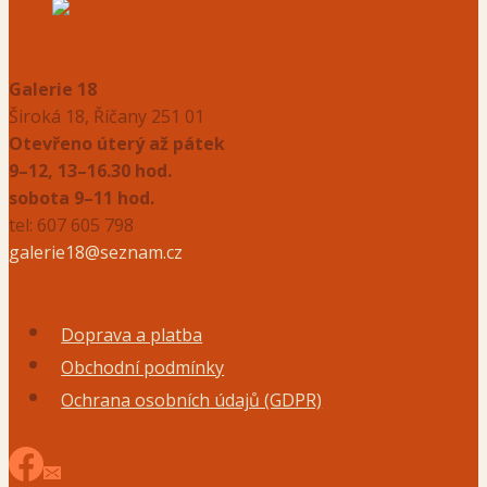
Galerie 18
Široká 18, Říčany 251 01
Otevřeno úterý až pátek
9–12, 13–16.30 hod.
sobota 9–11 hod.
tel: 607 605 798
galerie18@seznam.cz
Doprava a platba
Obchodní podmínky
Ochrana osobních údajů (GDPR)