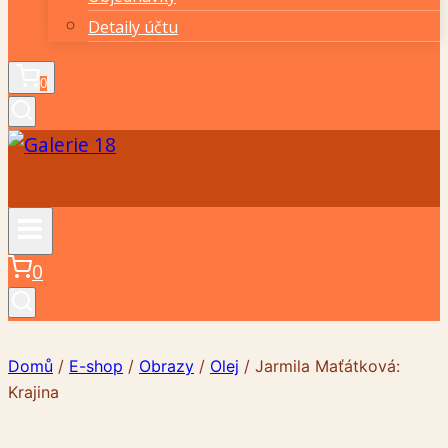
Detaily účtu
0
0
Domů
/
E-shop
/
Obrazy
/
Olej
/
Jarmila Maťátková:
Krajina