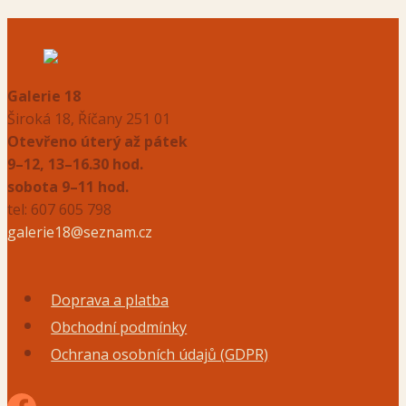
Galerie 18
Široká 18, Říčany 251 01
Otevřeno úterý až pátek
9–12, 13–16.30 hod.
sobota 9–11 hod.
tel: 607 605 798
galerie18@seznam.cz
Doprava a platba
Obchodní podmínky
Ochrana osobních údajů (GDPR)