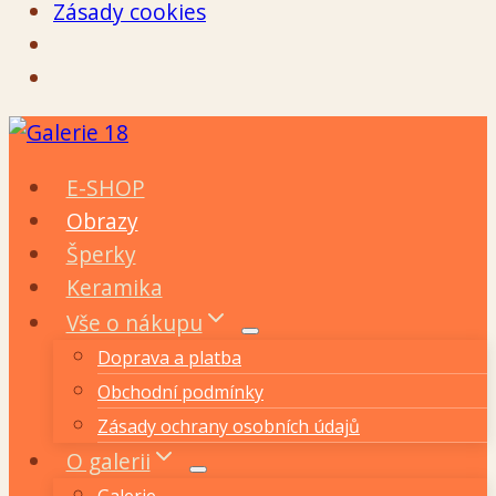
Zásady cookies
Přeskočit
na
E-SHOP
obsah
Obrazy
Šperky
Keramika
Vše o nákupu
Doprava a platba
Obchodní podmínky
Zásady ochrany osobních údajů
O galerii
Galerie