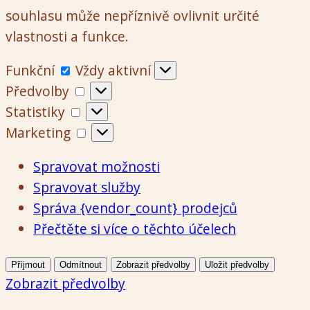
souhlasu může nepříznivě ovlivnit určité
vlastnosti a funkce.
Funkční
Funkční
Vždy aktivní
Předvolby
Předvolby
Statistiky
Statistiky
Marketing
Marketing
Spravovat možnosti
Spravovat služby
Správa {vendor_count} prodejců
Přečtěte si více o těchto účelech
Příjmout
Odmítnout
Zobrazit předvolby
Uložit předvolby
Zobrazit předvolby