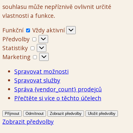
souhlasu může nepříznivě ovlivnit určité
vlastnosti a funkce.
Funkční
Funkční
Vždy aktivní
Předvolby
Předvolby
Statistiky
Statistiky
Marketing
Marketing
Spravovat možnosti
Spravovat služby
Správa {vendor_count} prodejců
Přečtěte si více o těchto účelech
Příjmout
Odmítnout
Zobrazit předvolby
Uložit předvolby
Zobrazit předvolby