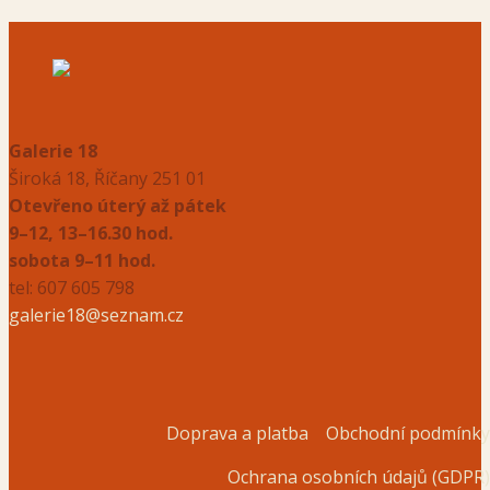
Galerie 18
Široká 18, Říčany 251 01
Otevřeno úterý až pátek
9–12, 13–16.30 hod.
sobota 9–11 hod.
tel: 607 605 798
galerie18@seznam.cz
Doprava a platba
Obchodní podmínk
Ochrana osobních údajů (GDPR