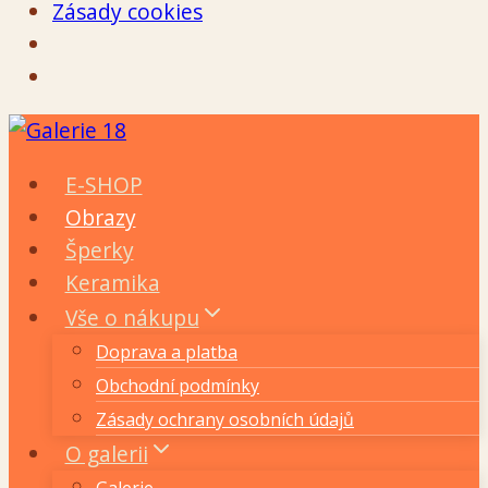
Zásady cookies
Přeskočit
na
E-SHOP
obsah
Obrazy
Šperky
Keramika
Vše o nákupu
Doprava a platba
Obchodní podmínky
Zásady ochrany osobních údajů
O galerii
Galerie