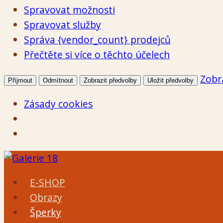
Spravovat možnosti
Spravovat služby
Správa {vendor_count} prodejců
Přečtěte si více o těchto účelech
Zobr
Příjmout
Odmítnout
Zobrazit předvolby
Uložit předvolby
Zásady cookies
Přeskočit
na
E-SHOP
obsah
Obrazy
Šperky