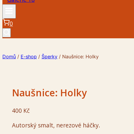
0
Domů
/
E-shop
/
Šperky
/
Naušnice: Holky
Naušnice: Holky
400
Kč
Autorský smalt, nerezové háčky.