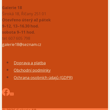
Galerie 18
Široká 18, Říčany 251 01
Otevřeno úterý až pátek
9–12, 13–16.30 hod.
sobota 9–11 hod.
tel: 607 605 798
galerie18@seznam.cz
Doprava a platba
Obchodní podmínky
Ochrana osobních údajů (GDPR)