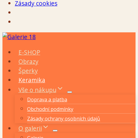
Zásady cookies
Přeskočit
na
E-SHOP
obsah
Obrazy
Šperky
Keramika
Vše o nákupu
Doprava a platba
Obchodní podmínky
Zásady ochrany osobních údajů
O galerii
Galerie