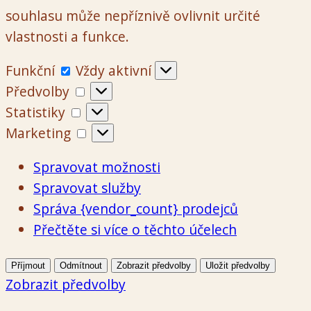
souhlasu může nepříznivě ovlivnit určité
vlastnosti a funkce.
Funkční
Funkční
Vždy aktivní
Předvolby
Předvolby
Statistiky
Statistiky
Marketing
Marketing
Spravovat možnosti
Spravovat služby
Správa {vendor_count} prodejců
Přečtěte si více o těchto účelech
Příjmout
Odmítnout
Zobrazit předvolby
Uložit předvolby
Zobrazit předvolby