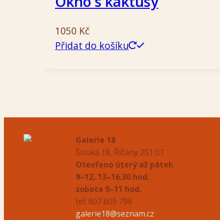
Okno s kaktusy
1050
Kč
Přidat do košíku
Galerie 18
Široká 18, Říčany 251 01
Otevřeno úterý až pátek
9–12, 13–16.30 hod.
sobota 9–11 hod.
tel: 607 605 798
galerie18@seznam.cz