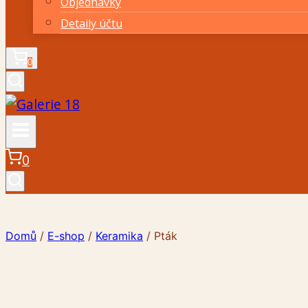
Objednávky
Detaily účtu
0
0
Domů
/
E-shop
/
Keramika
/
Pták