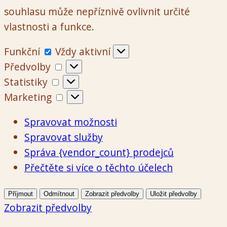
souhlasu může nepříznivě ovlivnit určité
vlastnosti a funkce.
Funkční
Funkční
Vždy aktivní
Předvolby
Předvolby
Statistiky
Statistiky
Marketing
Marketing
Spravovat možnosti
Spravovat služby
Správa {vendor_count} prodejců
Přečtěte si více o těchto účelech
Příjmout
Odmítnout
Zobrazit předvolby
Uložit předvolby
Zobrazit předvolby