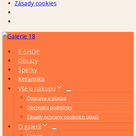
Zásady cookies
Přeskočit
na
E-SHOP
obsah
Obrazy
Šperky
Keramika
Vše o nákupu
Doprava a platba
Obchodní podmínky
Zásady ochrany osobních údajů
O galerii
Galerie