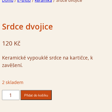
Domů
/
E-shop
/
Keramika
/
Srdce dvojice
Srdce dvojice
120
Kč
Keramické vypouklé srdce na kartičce, k
zavěšení.
2 skladem
Srdce
Přidat do košíku
dvojice
množství