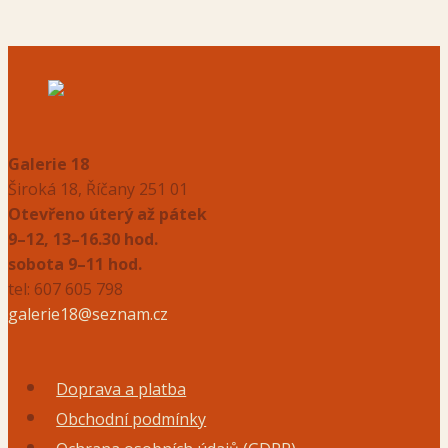
Galerie 18
Široká 18, Říčany 251 01
Otevřeno úterý až pátek
9–12, 13–16.30 hod.
sobota 9–11 hod.
tel: 607 605 798
galerie18@seznam.cz
Doprava a platba
Obchodní podmínky