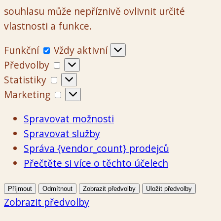
souhlasu může nepříznivě ovlivnit určité
vlastnosti a funkce.
Funkční
Funkční
Vždy aktivní
Předvolby
Předvolby
Statistiky
Statistiky
Marketing
Marketing
Spravovat možnosti
Spravovat služby
Správa {vendor_count} prodejců
Přečtěte si více o těchto účelech
Příjmout
Odmítnout
Zobrazit předvolby
Uložit předvolby
Zobrazit předvolby