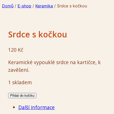
Domů
/
E-shop
/
Keramika
/
Srdce s kočkou
Srdce s kočkou
120
Kč
Keramické vypouklé srdce na kartičce, k
zavěšení.
1 skladem
Srdce
Přidat do košíku
s
Další informace
kočkou