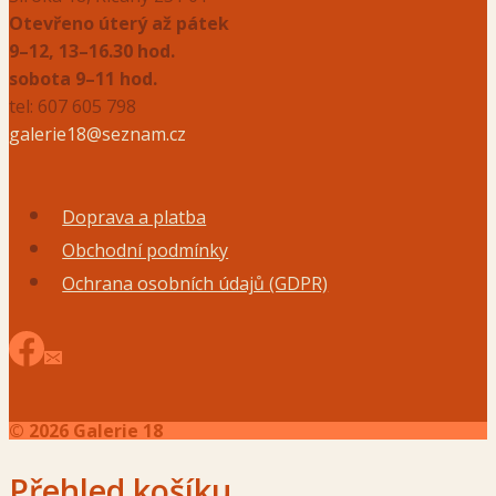
Otevřeno úterý až pátek
9–12, 13–16.30 hod.
sobota 9–11 hod.
tel: 607 605 798
galerie18@seznam.cz
Doprava a platba
Obchodní podmínky
Ochrana osobních údajů (GDPR)
© 2026 Galerie 18
Přehled košíku