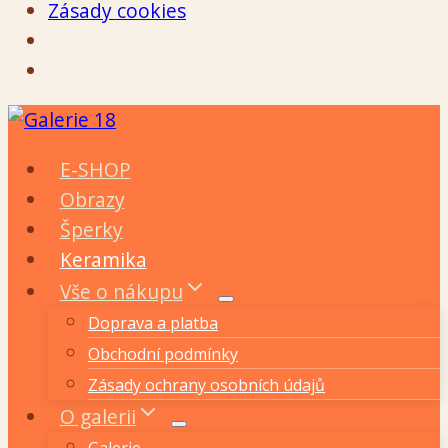
Zásady cookies
Přeskočit
na
E-SHOP
obsah
Obrazy
Šperky
Keramika
Vše o nákupu
Doprava a platba
Obchodní podmínky
Zásady ochrany osobních údajů
O galerii
Galerie