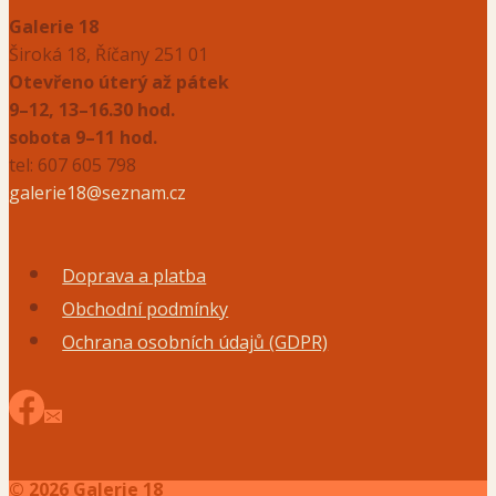
Galerie 18
Široká 18, Říčany 251 01
Otevřeno úterý až pátek
9–12, 13–16.30 hod.
sobota 9–11 hod.
tel: 607 605 798
galerie18@seznam.cz
Doprava a platba
Obchodní podmínky
Ochrana osobních údajů (GDPR)
© 2026 Galerie 18