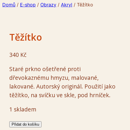
Domů
/
E-shop
/
Obrazy
/
Akryl
/
Těžítko
Těžítko
340
Kč
Staré prkno ošetřené proti
dřevokaznému hmyzu, malované,
lakované. Autorský originál. Použití jako
těžítko, na svíčku ve skle, pod hrníček.
1 skladem
Těžítko
Přidat do košíku