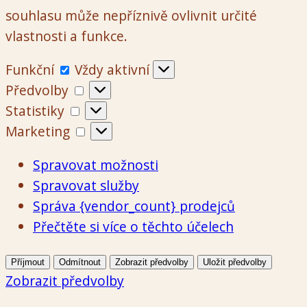
souhlasu může nepříznivě ovlivnit určité
vlastnosti a funkce.
Funkční
Funkční
Vždy aktivní
Předvolby
Předvolby
Statistiky
Statistiky
Marketing
Marketing
Spravovat možnosti
Spravovat služby
Správa {vendor_count} prodejců
Přečtěte si více o těchto účelech
Příjmout
Odmítnout
Zobrazit předvolby
Uložit předvolby
Zobrazit předvolby