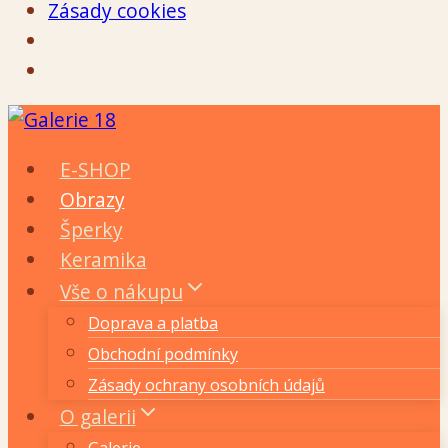
Zásady cookies
Přeskočit
na
E-SHOP
obsah
Obrazy
Šperky
Keramika
Vše o nákupu
Doprava a platba
Obchodní podmínky
Zásady ochrany osobních údajů
O galerii
Galerie