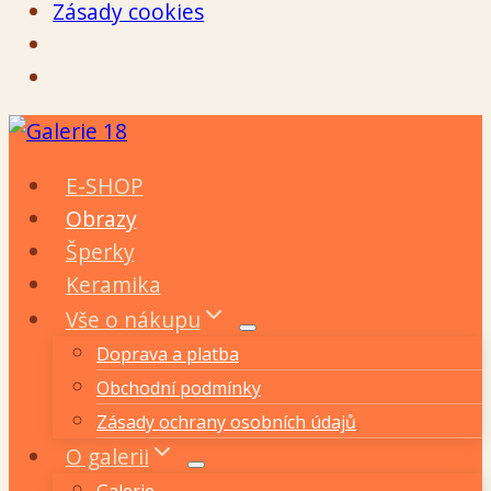
Zásady cookies
Přeskočit
na
E-SHOP
obsah
Obrazy
Šperky
Keramika
Vše o nákupu
Doprava a platba
Obchodní podmínky
Zásady ochrany osobních údajů
O galerii
Galerie