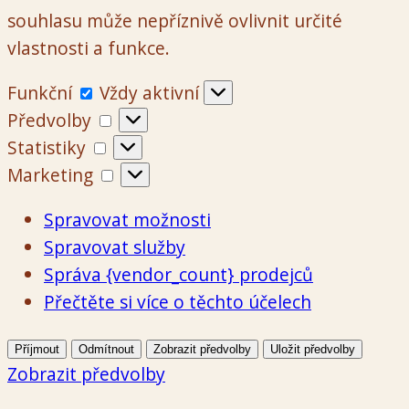
souhlasu může nepříznivě ovlivnit určité
vlastnosti a funkce.
Funkční
Funkční
Vždy aktivní
Předvolby
Předvolby
Statistiky
Statistiky
Marketing
Marketing
Spravovat možnosti
Spravovat služby
Správa {vendor_count} prodejců
Přečtěte si více o těchto účelech
Příjmout
Odmítnout
Zobrazit předvolby
Uložit předvolby
Zobrazit předvolby