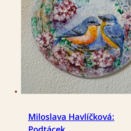
Miloslava Havlíčková:
Podtácek