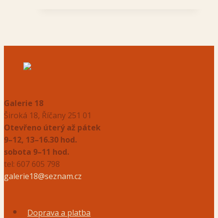
Galerie 18
Široká 18, Říčany 251 01
Otevřeno úterý až pátek
9–12, 13–16.30 hod.
sobota 9–11 hod.
tel: 607 605 798
galerie18@seznam.cz
Doprava a platba