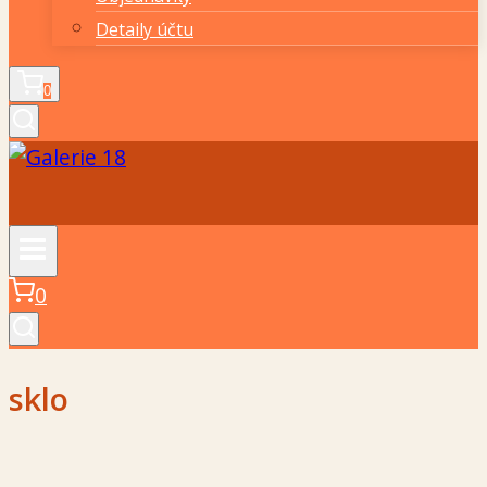
Detaily účtu
0
0
sklo