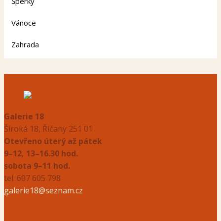
Šperky
Vánoce
Zahrada
Galerie 18
Široká 18, Říčany 251 01
Otevřeno úterý až pátek
9–12, 13–16.30 hod.
sobota 9–11 hod.
tel: 607 605 798
galerie18@seznam.cz